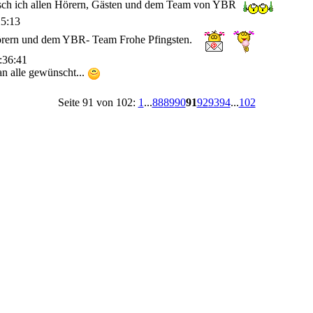
sch ich allen Hörern, Gästen und dem Team von YBR
25:13
örern und dem YBR- Team Frohe Pfingsten.
:36:41
an alle gewünscht...
Seite 91 von 102:
1
...
88
89
90
91
92
93
94
...
102