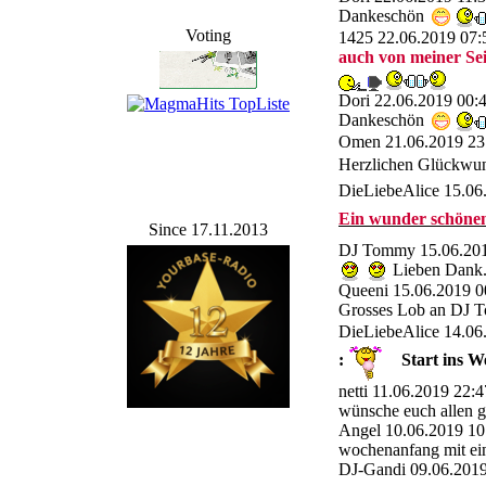
Dankeschön
Voting
1425
22.06.2019 07:
auch von meiner Sei
Dori
22.06.2019 00:
Dankeschön
Omen
21.06.2019 23
Herzlichen Glückwun
DieLiebeAlice
15.06
Ein wunder schöne
Since 17.11.2013
DJ Tommy
15.06.20
Lieben Dank.
Queeni
15.06.2019 0
Grosses Lob an DJ To
DieLiebeAlice
14.06
:
Start ins W
netti
11.06.2019 22:4
wünsche euch allen gu
Angel
10.06.2019 10
wochenanfang mit ein
DJ-Gandi
09.06.2019