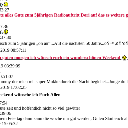
53:27
te alles Gute zum 5jährigen Radioauftritt Dori auf das es weitere
47:36
:37:30
sch zum 5 jährigen „on air“...Auf die nächsten 50 Jahre...ðŸ™‚ðŸ‘
.2019 08:57:11
n guten morgen ich wünsch euch ein wunderschönen Weekend
19 03:39:09
..
0:51:07
mmy der mich mit super Mukke durch die Nacht begleitet...Junge du b
.2019 17:02:25
eekend wünsche ich Euch Allen
7:54
te zeit und hoffentlich nicht so viel gewitter
:39:06
em Feiertag dann kann die woche nur gut werden, Guten Start euch al
 15:05:32