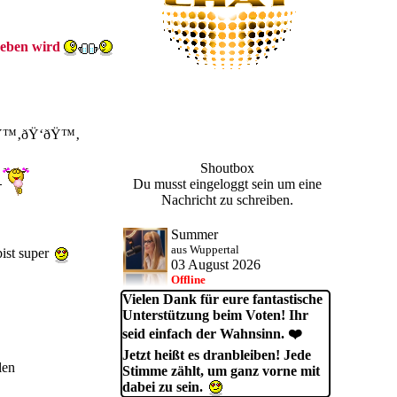
 geben wird
ðŸ™‚ðŸ‘ðŸ™‚
Shoutbox
Du musst eingeloggt sein um eine
Nachricht zu schreiben.
Summer
aus Wuppertal
ist super
03 August 2026
Offline
Vielen Dank für eure fantastische
Unterstützung beim Voten! Ihr
seid einfach der Wahnsinn. ❤️
Jetzt heißt es dranbleiben! Jede
len
Stimme zählt, um ganz vorne mit
dabei zu sein.