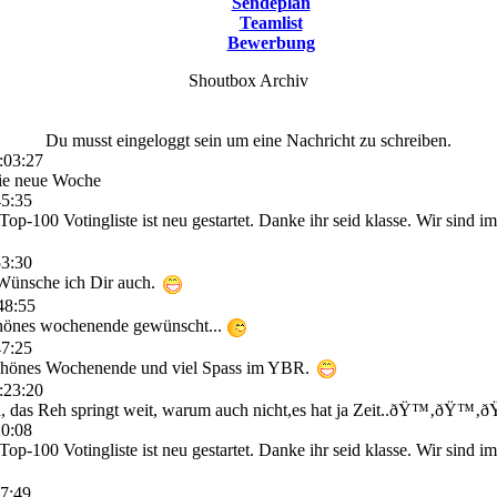
Sendeplan
Teamlist
Bewerbung
Shoutbox Archiv
Du musst eingeloggt sein um eine Nachricht zu schreiben.
:03:27
 die neue Woche
45:35
 Top-100 Votingliste ist neu gestartet. Danke ihr seid klasse. Wir sind i
53:30
Wünsche ich Dir auch.
48:55
chönes wochenende gewünscht...
47:25
chönes Wochenende und viel Spass im YBR.
:23:20
h, das Reh springt weit, warum auch nicht,es hat ja Zeit..ðŸ™‚ðŸ™‚
20:08
 Top-100 Votingliste ist neu gestartet. Danke ihr seid klasse. Wir sind i
37:49